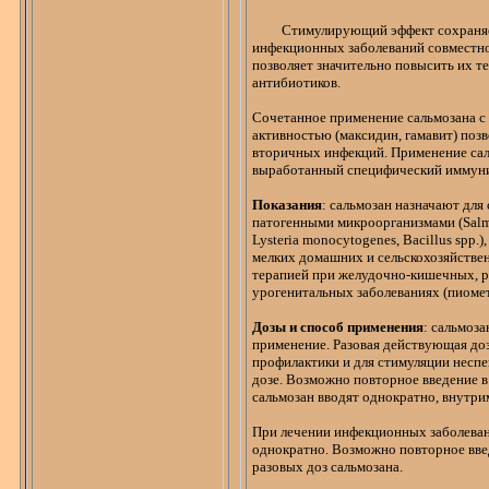
Стимулирующий эффект сохраняе
инфекционных заболеваний совместно
позволяет значительно повысить их т
антибиотиков.
Сочетанное применение
сальмозана
активностью (
максидин
,
гамавит
) поз
вторичных инфекций. Применение
са
выработанный специфический иммуни
Показания
:
сальмозан
назначают для
патогенными микроорганизмами (
Sal
Lysteria
monocytogenes
,
Bacillus
spp
.
мелких домашних и сельскохозяйстве
терапией при желудочно-кишечных, р
урогенитальных
заболеваниях (
пиоме
Дозы и способ применения
:
сальмоза
применение. Разовая действующая доза
профилактики и для стимуляции несп
дозе. Возможно повторное введение в
сальмозан
вводят однократно, внутри
При лечении инфекционных заболева
однократно. Возможно повторное введе
разовых доз
сальмозана
.