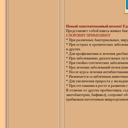
Новый запатентованный штамм!
Ед
Представляет собой взвесь живых ба
СПОРОВИТ ПРИМЕНЯЮТ
* При различных бактериальных, виру
* При острых и хронических заболева
и других.
* Для профилактики и лечения
дисбак
* При заболеваниях дыхательных путе
* При
гнойно-спетических
заболевания
* При лечении заболеваний почек (
пи
* После курса лечения антибиотиками
* Назначается ослабленным животным
* Для увеличения прироста у молодн
* При отставании в росте и развитии 
В отличие от других
пробиотиков
, с
лактобактерин
,
бификол
),
сопровит
об
грибковым патогенным микроорганизм