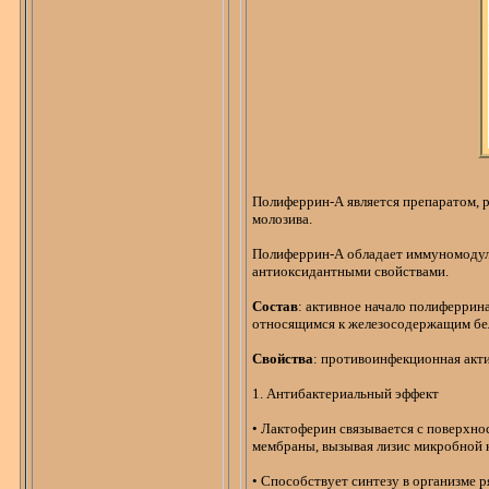
Полиферрин-А
является препаратом, 
молозива.
Полиферрин-А
обладает
иммуномоду
антиоксидантными
свойствами.
Состав
: активное начало
полиферрин
относящимся к железосодержащим бе
Свойства
:
противоинфекционная
акт
1. Антибактериальный эффект
•
Лактоферин
связывается с поверхн
мембраны, вызывая лизис микробной 
• С
пособствует синтезу в организме р