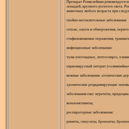
Препарат
Ронколейкин
рекомендуется 
лошадей, крупного рогатого скота.
Ро
животных любого возраста при следу
гнойно-воспалительные заболевания:
сепсис, ожоги и обморожения, перито
стафилококковые поражения, травмат
инфекционные заболевания:
чума плотоядных, лептоспироз,
хлами
парвовирусный
энтерит («олимпийка»
кожные заболевания:
атопические
дер
хронические рецидивирующие экземы,
заболевания глаз: кератиты, иридоцик
конъюнктивиты;
респираторные заболевания:
риниты, синуситы, бронхиты; бронхо