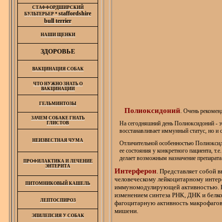
СТАФФОРДШИРСКИЙ
staffordshire
БУЛЬТЕРЬЕР
*
bull terrier
НАШИ ЩЕНКИ
ЗДОРОВЬЕ
ВАКЦИНАЦИЯ СОБАК
ЧТО НУЖНО ЗНАТЬ О
ВАКЦИНАЦИИ
ГЕЛЬМИНТОЗЫ
Полиоксидоний
. Очень рекомен
ЗАЧЕМ СОБАКЕ ГНАТЬ
На сегодняшний день
Полиоксидоний
- 
ГЛИСТОВ
восстанавливает иммунный статус, но и 
НЕИЗВЕСТНАЯ ЧУМА
Отличительной особенностью
Полиокси
ее состояния у конкретного пациента, т
делает возможным назначение препарата
ПРОФИЛАКТИКА И ЛЕЧЕНИЕ
ЭНТЕРИТА
Интерферон
. Представляет собой
человеческому лейкоцитарному интер
ПИТОМНИКОВЫЙ КАШЕЛЬ
иммуномодулирующей активностью. Во
изменением синтеза РНК, ДНК и белк
ЛЕПТОСПИРОЗ
фагоцитарную активность макрофагов 
мишени.
ЭПИЛЕПСИЯ У СОБАК