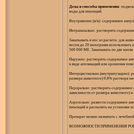
Дозы и способы применения
: подкож
воды для инъекций.
Внутривенно (в/в): содержимое ампу
Интраназально
: растворить содержим
Закапывать в нос из расчета: для жи
весом до
20 килограмм
использовать 
500 000 МЕ. Закапывать по две капли 
Наружно: растворить содержимое ампу
в виде аппликаций или орошения пове
Интерцистиально
(
внутрипузырно
): 
размера животного) 0,9% раствора нат
Перорально
: растворить содержимое 
зависимости от размера животного) и
Аэрозольно
: развести содержимое ам
инъекций и распылить на установке и
Препарат можно назначать с лечебной
ВОЗМОЖНОСТИ ПРИМЕНЕНИЯ РОН