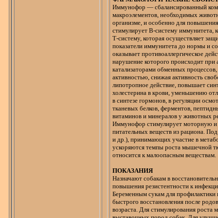
Иммунофор
— сбалансированный ко
макроэлементов, необходимых животн
организме, и особенно для повышени
стимулирует В-систему иммунитета, к
Т-систему, которая осуществляет защи
показатели иммунитета до нормы и со
оказывает противоаллергическое дей
нарушение которого происходит при а
катализаторами обменных процессов,
активностью, снижая активность сво
липотропное
действие, повышает синт
холестерина в крови, уменьшению от
в синтезе гормонов, в регуляции осм
тканевых белков, ферментов, пептид
витаминов и минералов у животных р
Иммунофор
стимулирует моторную и 
питательных веществ из рациона. Под
и др.), принимающих участие в метаб
ускоряются темпы роста мышечной т
относится к малоопасным веществам.
ПОКАЗАНИЯ
Н
азначают собакам в восстановитель
повышения
резистентности
к инфекци
Беременным сукам для профилактики 
быстрого восстановления после родов 
возраста. Для стимулирования роста 
выставочных пород собак. Для улучше