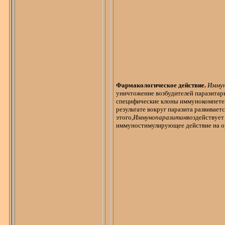
Фармакологическое действие.
Имму
уничтожение возбудителей паразитар
специфические клоны
иммунокомпет
результате вокруг паразита развивает
этого
,
И
ммунопаразитан
воздействует
иммуностимулирующее действие на о