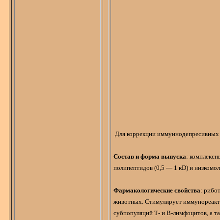
Для коррекции
иммуннодепресивных
Состав и форма выпуска
: комплекс
полипептидов (0,5 — 1
к
D
) и низкомо
Фармакологические свойства
:
рибо
животных. Стимулирует иммунореакти
субпопуляций
Т-
и В-лимфоцитов, а т