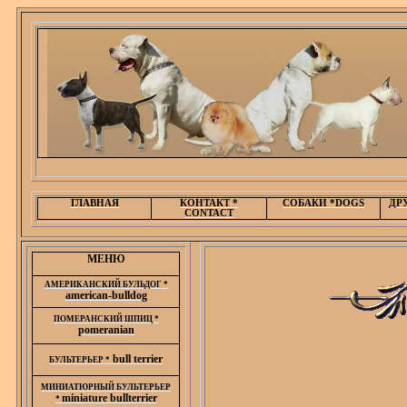
ГЛАВНАЯ
КОНТАКТ *
СОБАКИ *DOGS
ДРУ
CONTACT
МЕНЮ
АМЕРИКАНСКИЙ БУЛЬДОГ *
american-bulldog
ПОМЕРАНСКИЙ ШПИЦ *
p
omeranian
bull
terrier
БУЛЬТЕРЬЕР *
МИНИАТЮРНЫЙ БУЛЬТЕРЬЕР
miniature
bullterrier
*