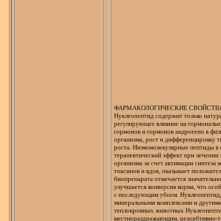
ФАРМАКОЛОГИЧЕСКИЕ СВОЙСТВ
Нуклеопептид
содержит только натур
регулирующее влияние на
гормональн
гормонов и
гормонов
андрогено
в
физ
организма, рост и
дифференцировку тк
роста. Низкомолекулярные пептиды в
терапевтический эффект при
лечении 
организма за
счет активации синтеза 
токсинов и
ядов, оказывает положите
биопрепарата отмечается значительн
улучшается конверсия корма, что
особ
с
последующим убоем.
Нуклеопептид
минеральными комплексами и
другим
теплокровных животных
Нуклеопепт
местнораздражающим
, резорбтивно-