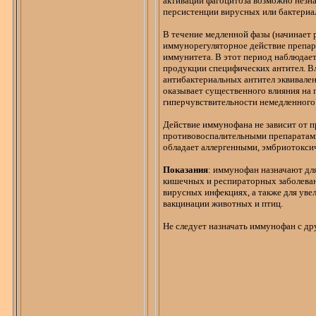
активации фагоцитоза возможно незна
персистенции вирусных или бактериа
В течение медленной фазы (начинает р
иммунорегуляторное
действие препар
иммунитета. В этот период наблюдае
продукции специфических антител. В
антибактериальных антител эквивален
оказывает существенного влияния н
гиперчувствительности немедленного
Действие
иммунофана
не зависит от 
противовоспалительными препарата
обладает
аллергенными
,
эмбриотокси
Показания
:
иммунофан
назначают дл
кишечных и респираторных заболеван
вирусных
инфекциях, а также для ув
вакцинации животных и птиц.
Не следует назначать
иммунофан
с др