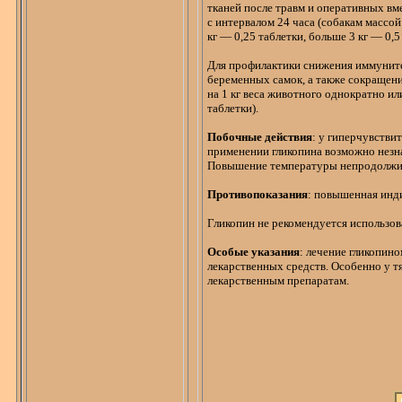
тканей после травм и оперативных вме
с интервалом 24 часа (собакам массо
кг
— 0,25 таблетки, больше
3 кг
— 0,5 
Для профилактики снижения иммуните
беременных самок, а также сокращени
на
1 кг
веса животного однократно или 
таблетки).
Побочные действия
: у гиперчувстви
применении
гликопина
возможно незна
Повышение температуры непродолжит
Противопоказания
: повышенная инди
Гликопин
не рекомендуется использо
Особые указания
: лечение
гликопино
лекарственных средств. Особенно у 
лекарственным препаратам.