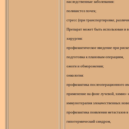
наследственные заболевания:
поликистоз
почек;
стресс (при транспортировке, различн
Препарат может быть использован и в
хирургия:
профилактическое введение при риск
подготовка к плановым операциям,
ожоги и обморожения;
онкология:
профилактика послеоперационного и
применение на фоне лучевой,
химио
-
иммунотерапия злокачественных ново
профилактика появления метастазов 
гипотермический
синдром,