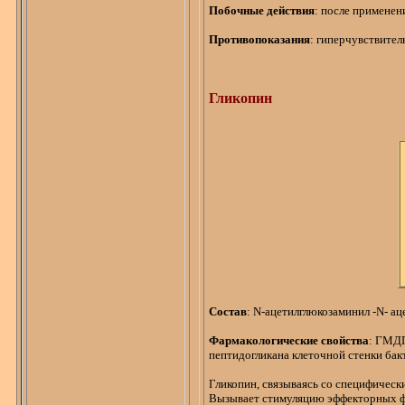
Побочные действия
: после примене
Противопоказания
: гиперчувствител
Гликопин
Состав
:
N-ацетилглюкозаминил
-N-
ац
Фармакологические свойства
: ГМДП
пептидогликана
клеточной стенки бак
Гликопин
, связываясь со специфичес
Вызывает стимуляцию
эффекторных
ф