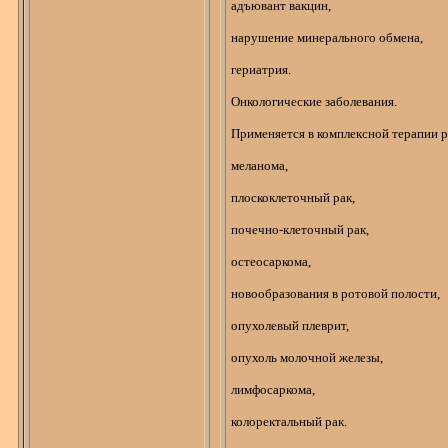
адъювант вакцин,
нарушение минерального обмена,
гериатрия.
Онкологические заболевания.
Применяется в комплексной терапии р
меланома,
плоскоклеточный рак,
почечно-клеточный рак,
остеосаркома
,
новообразования в ротовой полости,
опухолевый плеврит,
опухоль молочной железы,
лимфосаркома
,
колоректальный
рак.