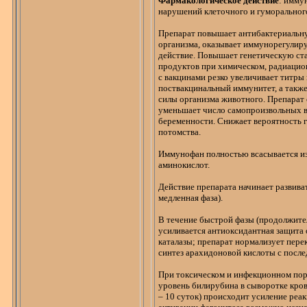
Фармакологическое действие
:
имму
нарушений клеточного и гуморальног
Препарат повышает антибактериаль
организма, оказывает
иммунорегулир
действие. Повышает генетическую ст
продуктов при химическом, радиацио
с вакцинами резко увеличивает титры
поствакцинальный
иммунитет, а такж
силы организма животного. Препарат
уменьшает число самопроизвольных 
беременности. Снижает вероятность 
потомства.
Иммунофан
полностью всасывается из
аминокислот.
Действие препарата начинает развиват
медленная фаза).
В течение быстрой фазы (продолжител
усиливается
антиоксидантная
защита 
каталазы; препарат нормализует пере
синтез
арахидоновой
кислоты с после
При токсическом и инфекционном пор
уровень билирубина в сыворотке кров
– 10 суток) происходит усиление реак