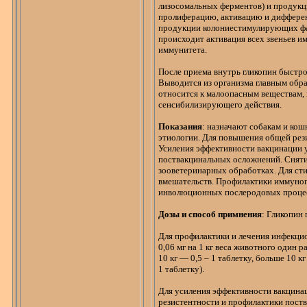
лизосомальных
ферментов) и продук
пролиферацию, активацию и диффере
продукции
колониестимулирующих
ф
происходит активация всех звеньев 
иммунитета.
После приема внутрь
гликопин
быстро 
Выводится из организма главным обр
относится к малоопасным веществам,
сенсибилизирующего действия.
Показания
: назначают собакам и ко
этиологии. Для повышения общей
рез
Усиления эффективности вакцинац
ии 
поствакцинальных
осложнений. Сняти
зооветеринарных обработках. Для сти
вмешательств. Профилактики иммуноп
инволюционных послеродовых процес
Дозы и способ
примнения
:
Гликопин
Для профилактики и лечения инфекци
0,06 мг на
1 кг
веса животного один раз
10 кг
— 0,5 – 1 таблетку, больше
10 кг
1 таблетку).
Для усиления эффективности вакцин
резистентности
и профилактики
пост