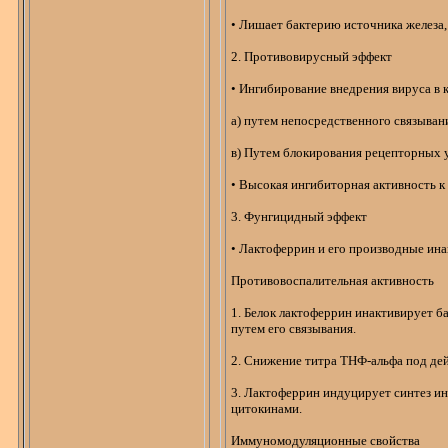
• Лишает бактерию источника железа
2. Противовирусный эффект
• Ингибирование внедрения вируса в 
а) путем непосредственного связыван
в) Путем блокирования рецепторных 
• Высокая ингибиторная активность 
3.
Фунгицидный
эффект
•
Лактоферрин
и его производные ин
Противовоспалительная активность
1. Белок
лактоферрин
инактивирует б
путем его связывания.
2. Снижение титра
ТНФ-альфа
под де
3.
Лактоферрин
индуцирует синтез
ин
цитокинами
.
Иммуномодуляционные
свойства