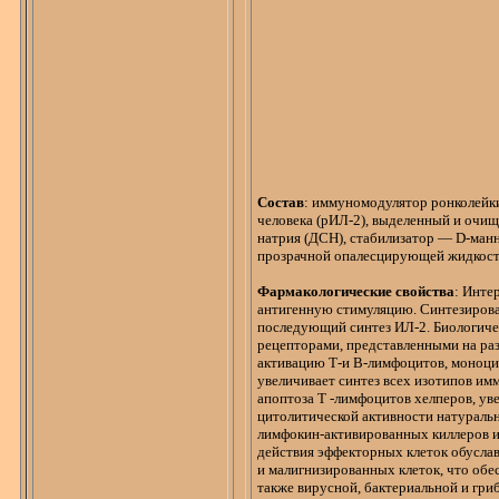
Состав
:
иммуномодулятор
ронколейк
человека (рИЛ-2), выделенный и очи
натрия (ДСН), стабилизатор —
D-ман
прозрачной
опалесцирующей
жидкост
Фармакологические свойства
:
Инте
антигенную
стимуляцию. Синтезирова
последующий синтез ИЛ-2. Биологиче
рецепторами, представленными на ра
активацию
Т-и
В-лимфоцитов, моноци
увеличивает синтез всех
изотипов
имм
апоптоза
Т
-л
имфоцитов хелперов, ув
цитолитической
активности натуральн
лимфокин-активированных
киллеров
и
действия
эффекторных
клеток обусла
и
малигнизированных
клеток, что обе
также вирусной, бактериальной и гри