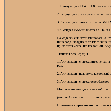
1. Стимулирует CD4+/CD8+ клетки и
2. Редуцирует рост и развитие капил
3. Активирует синтез
цитокина
GM-CSF
4. Смещает иммунный ответ с Th2 в Th
На моделях с животными показано, ч
пищевода, желудка, и прямого кишечн
приводит к усилению клеточной имму
Тканевая регенерация
1. Активизация синтеза
интерлейкина
ран.
2. Активизация напрямую клеток фибр
3. Активизация синтеза остеобластов
Мощные
антиоксидантные
свойства
(
мощный
инактиватор
токсинов разли
Показания к применению
: острые и